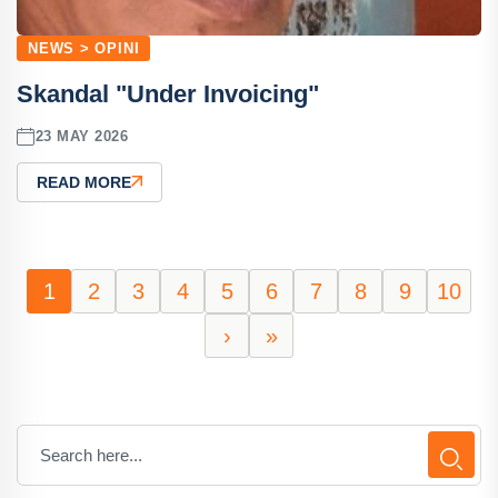
NEWS > OPINI
Skandal "Under Invoicing"
23 MAY 2026
READ MORE
1
2
3
4
5
6
7
8
9
10
›
»