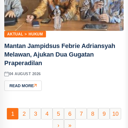
AKTUAL > HUKUM
Mantan Jampidsus Febrie Adriansyah
Melawan, Ajukan Dua Gugatan
Praperadilan
04 AUGUST 2026
READ MORE
1
2
3
4
5
6
7
8
9
10
›
»