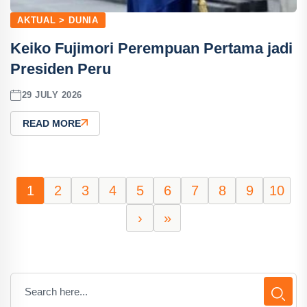
AKTUAL > DUNIA
Keiko Fujimori Perempuan Pertama jadi
Presiden Peru
29 JULY 2026
READ MORE
1
2
3
4
5
6
7
8
9
10
›
»