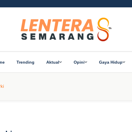
ine
Trending
Aktual
Opini
Gaya Hidup
ki