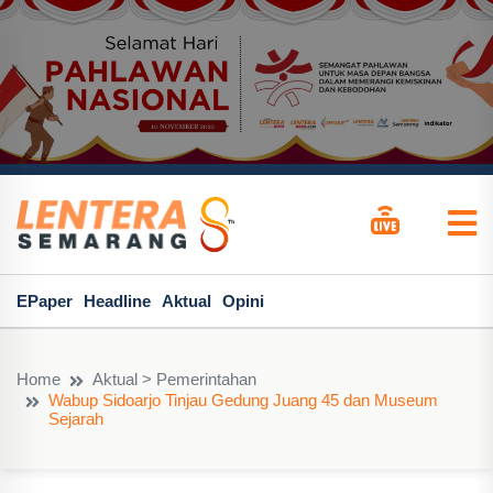
EPaper
Headline
Aktual
Opini
Home
Aktual > Pemerintahan
Wabup Sidoarjo Tinjau Gedung Juang 45 dan Museum
Sejarah