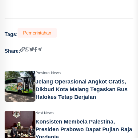
Pemerintahan
Tags:
Share:
Previous News
Jelang Operasional Angkot Gratis,
Dikbud Kota Malang Tegaskan Bus
Halokes Tetap Berjalan
Next News
Konsisten Membela Palestina,
Presiden Prabowo Dapat Pujian Raja
Yordania