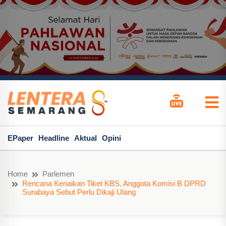
EPaper
Headline
Aktual
Opini
Home
Parlemen
Rencana Kenaikan Tiket KBS, Anggota Komisi B DPRD
Surabaya Sebut Perlu Dikaji Ulang