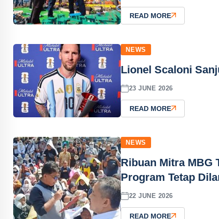
READ MORE
NEWS
Lionel Scaloni San
23 JUNE 2026
READ MORE
NEWS
Ribuan Mitra MBG 
Program Tetap Dila
22 JUNE 2026
READ MORE