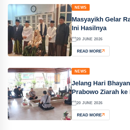
NEWS
Masyayikh Gelar R
Ini Hasilnya
20 JUNE 2026
READ MORE
NEWS
Jelang Hari Bhayang
Prabowo Ziarah k
20 JUNE 2026
READ MORE