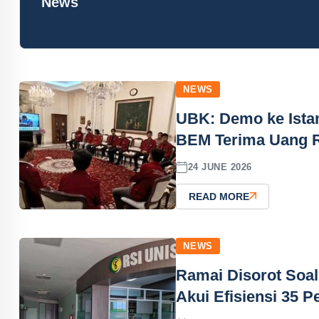
News
NEWS
UBK: Demo ke Istan
BEM Terima Uang R
24 JUNE 2026
READ MORE
NEWS
Ramai Disorot Soal
Akui Efisiensi 35 P