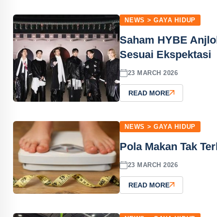
NEWS > GAYA HIDUP
Saham HYBE Anjlo
Sesuai Ekspektasi
23 MARCH 2026
READ MORE
NEWS > GAYA HIDUP
Pola Makan Tak Ter
23 MARCH 2026
READ MORE