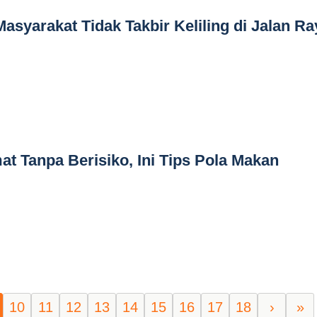
asyarakat Tidak Takbir Keliling di Jalan Ra
at Tanpa Berisiko, Ini Tips Pola Makan
10
11
12
13
14
15
16
17
18
›
»