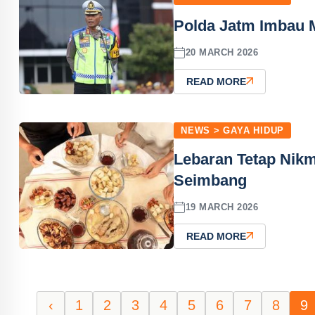
Polda Jatm Imbau M
20 MARCH 2026
READ MORE
NEWS > GAYA HIDUP
Lebaran Tetap Nikm
Seimbang
19 MARCH 2026
READ MORE
‹
1
2
3
4
5
6
7
8
9