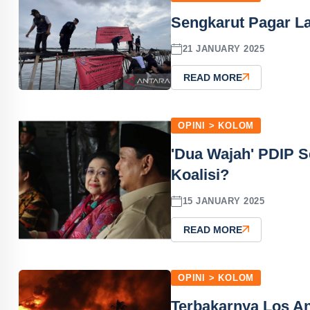
Sengkarut Pagar Lau
21 JANUARY 2025
READ MORE
OPINI > KOLOM
'Dua Wajah' PDIP S
Koalisi?
15 JANUARY 2025
READ MORE
OPINI > KOLOM
Terbakarnya Los An