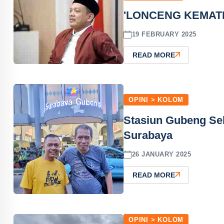
'LONCENG KEMATI
19 FEBRUARY 2025
READ MORE
OPINI > KOLOM
Stasiun Gubeng Seb
Surabaya
26 JANUARY 2025
READ MORE
OPINI > KOLOM