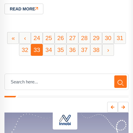
READ MORE
«
‹
24
25
26
27
28
29
30
31
32
33
34
35
36
37
38
›