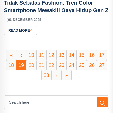
Tidak Sebatas Fashion, Tren Color
Smartphone Mewakili Gaya Hidup Gen Z
06 DECEMBER 2025
READ MORE
«
‹
10
11
12
13
14
15
16
17
18
19
20
21
22
23
24
25
26
27
28
›
»